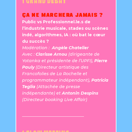
ÇA NE MARCHERA JAMAIS ?
Public vs Professionnel.le.s de
l’industrie musicale, stades ou scènes
indé, algorithmes, IA : où bat le cœur
du succès ?
Modération :
Angèle Chatelier
Avec :
Clarisse Arnou
(dirigeante de
Yotanka et présidente de l’UPFI),
Pierre
Pauly
(Directeur artistique des
Francofolies de La Rochelle et
programmateur indépendant),
Patricia
Teglia
(Attachée de presse
indépendante) et
Antonin Despins
(Directeur booking Live Affair)