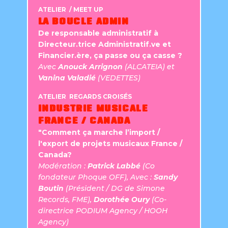
ATELIER / MEET UP
LA BOUCLE ADMIN
De responsable administratif à
Directeur.trice Administratif.ve et
Financier.ère, ça passe ou ça casse ?
Avec
Anouck Arrignon
(ALCATEIA) et
Vanina Valadié
(VEDETTES)
ATELIER REGARDS CROISÉS
INDUSTRIE MUSICALE
FRANCE / CANADA
"Comment ça marche l’import /
l'export de projets musicaux France /
Canada?
Modération :
Patrick Labbé
(Co
fondateur Phoque OFF), Avec :
Sandy
Boutin
(Président / DG de Simone
Records, FME),
Dorothée Oury
(Co-
directrice PODIUM Agency / HOOH
Agency)