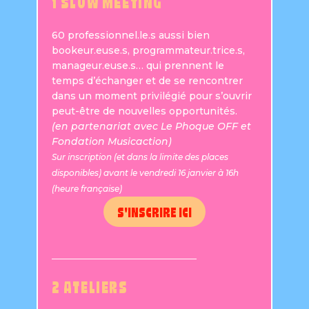
1 SLOW MEETING
60 professionnel.le.s aussi bien
bookeur.euse.s, programmateur.trice.s,
manageur.euse.s… qui prennent le
temps d’échanger et de se rencontrer
dans un moment privilégié pour s’ouvrir
peut-être de nouvelles opportunités.
(en partenariat avec Le Phoque OFF et
Fondation Musicaction)
Sur inscription (et dans la limite des places
disponibles) avant le vendredi 16 janvier à 16h
(heure française)
S'INSCRIRE ICI
2 ATELIERS